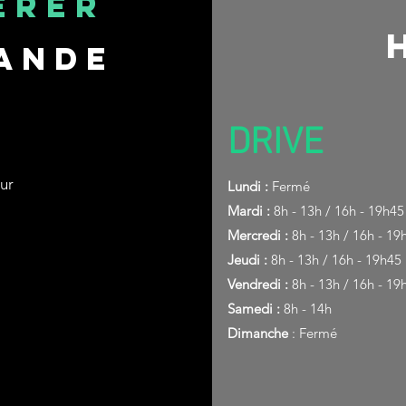
érer
ande
DRIVE
eur
Lundi :
Fermé
Mardi :
8h - 13h / 16h - 19h45
Mercredi :
8h - 13h / 16h - 19
Jeudi :
8h - 13h / 16h - 19h45
Vendredi :
8h - 13h / 16h - 19
Samedi :
8h - 14h
Dimanche
: Fermé