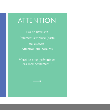
ATTENTION
Pas de livraison
Paiement sur place (carte
ou
espèce)
Attention aux horaires
Merci de nous
prévenir en
cas d'empêchement !