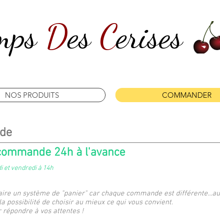
mps
D
es
C
erises
NOS PRODUITS
COMMANDER
nde
 commande 24h à l'avance
di et vendredi à 14h
aire un système de "panier" car chaque commande est différente...au k
la possibilité de choisir au mieux ce qui vous convient.
répondre à vos attentes !