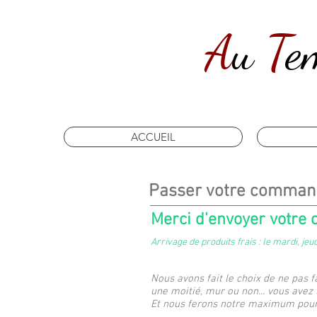
A
u
T
e
ACCUEIL
Passer votre comma
Merci d'envoyer votre
Arrivage de
produits frais : le mardi, jeu
Nous avons fait le choix de ne pas f
une moitié, mur ou non... vous avez 
Et nous ferons notre maximum pour 